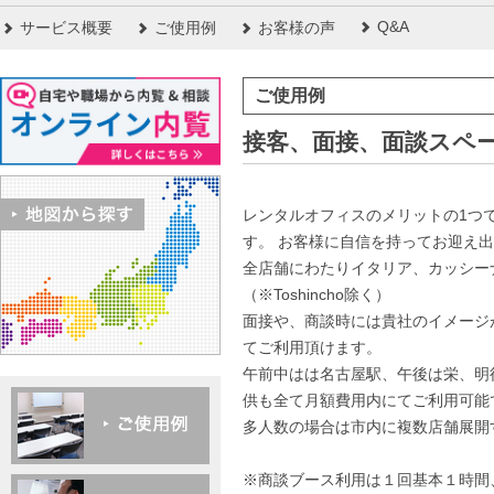
Q&A
サービス概要
ご使用例
お客様の声
ご使用例
接客、面接、面談スペ
レンタルオフィスのメリットの1つ
す。 お客様に自信を持ってお迎え
全店舗にわたりイタリア、カッシー
（※Toshincho除く）
面接や、商談時には貴社のイメージ
てご利用頂けます。
午前中はは名古屋駅、午後は栄、明
供も全て月額費用内にてご利用可能
多人数の場合は市内に複数店舗展開
※商談ブース利用は１回基本１時間