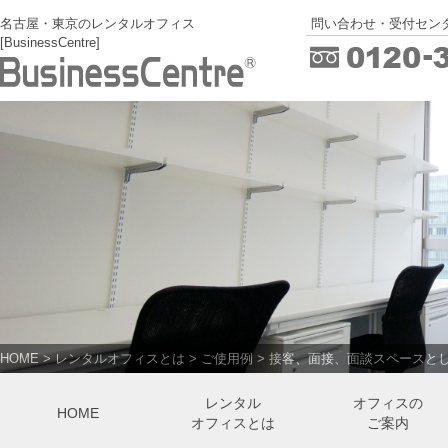
名古屋・東京のレンタルオフィス
問い合わせ・受付センタ
[BusinessCentre]
HOME
>
レンタルオフィスとは
>
ご使用例
>
接客、面接、面談スペースと
レンタル
オフィスの
HOME
オフィスとは
ご案内