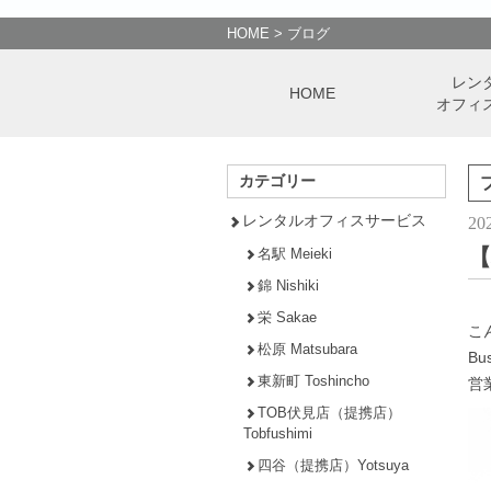
HOME
>
ブログ
レン
HOME
オフィ
カテゴリー
レンタルオフィスサービス
20
【
名駅 Meieki
錦 Nishiki
栄 Sakae
こ
松原 Matsubara
Bu
東新町 Toshincho
営
TOB伏見店（提携店）
Tobfushimi
四谷（提携店）Yotsuya