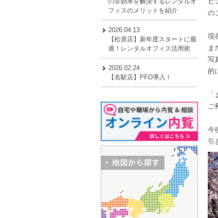
ビ
の非効率を解決するレンタルオ
フィスのメリットを紹介
の
2026.04.13
現
【松原店】新年度スタートに最
ま
適！レンタルオフィス活用術
写
2026.02.24
的
【名駅店】PFO導入！
「
ご
今
引