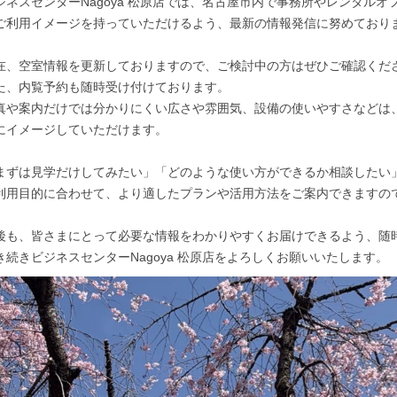
ジネスセンターNagoya 松原店では、名古屋市内で事務所やレンタル
ご利用イメージを持っていただけるよう、最新の情報発信に努めており
在、空室情報を更新しておりますので、ご検討中の方はぜひご確認くだ
た、内覧予約も随時受け付けております。
真や案内だけでは分かりにくい広さや雰囲気、設備の使いやすさなどは
にイメージしていただけます。
まずは見学だけしてみたい」「どのような使い方ができるか相談したい
利用目的に合わせて、より適したプランや活用方法をご案内できますの
後も、皆さまにとって必要な情報をわかりやすくお届けできるよう、随
き続きビジネスセンターNagoya 松原店をよろしくお願いいたします。