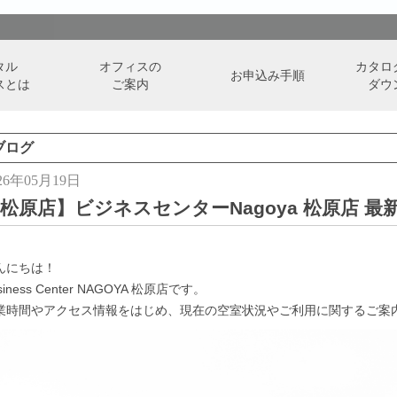
タル
オフィスの
カタロ
お申込み手順
スとは
ご案内
ダウ
ブログ
26年05月19日
松原店】ビジネスセンターNagoya 松原店 
んにちは！
siness Center NAGOYA 松原店です。
業時間やアクセス情報をはじめ、現在の空室状況やご利用に関するご案