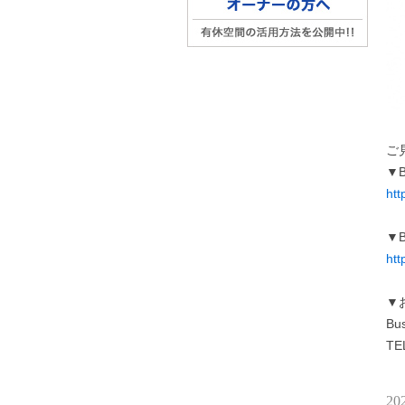
ご
▼B
htt
▼B
htt
▼
Bu
TE
20