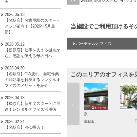
24時間警備システムでセキュ
05
内
2026.05.13
【名駅店】名古屋駅のスタート
当施設でご利用頂けるそ
アップ拠点！【2026年5月最
新】
バーチャルオフィス
2026.05.12
【松原店】仕事を支える拠点か
ら、感謝を伝える母の日へ
2026.04.30
このエリアのオフィスを
【名駅店】GW疲れ・自宅作業
の非効率を解決するレンタルオ
フィスのメリットを紹介
2026.04.13
【松原店】新年度スタートに最
適！レンタルオフィス活用術
松原
東新町
agoya（旧錦
Matsubara
Toshincho
2026.02.24
【名駅店】PFO導入！