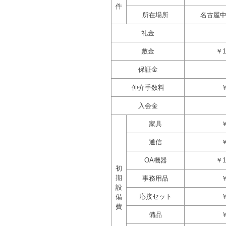
件
所在場所
名古屋
礼金
敷金
￥1
保証金
仲介手数料
￥
入会金
家具
￥
通信
￥
OA機器
￥1
初
期
事務用品
￥
設
応接セット
￥
備
費
備品
￥