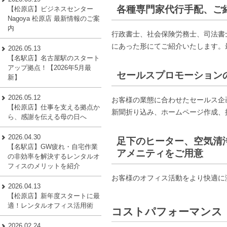
各種専門家代行手配、ご
【松原店】ビジネスセンター
Nagoya 松原店 最新情報のご案
内
行政書士、社会保険労務士、司法書
にあった形にてご紹介いたします。
2026.05.13
【名駅店】名古屋駅のスタート
アップ拠点！【2026年5月最
セールスプロモーション
新】
2026.05.12
お客様の業態に合わせたセールス企
【松原店】仕事を支える拠点か
新聞折り込み、ホームページ作成、
ら、感謝を伝える母の日へ
2026.04.30
足下のヒーター、空気清
【名駅店】GW疲れ・自宅作業
アメニティをご用意
の非効率を解決するレンタルオ
フィスのメリットを紹介
お客様のオフィス活動をより快適に
2026.04.13
【松原店】新年度スタートに最
適！レンタルオフィス活用術
コストパフォーマンス
2026.02.24