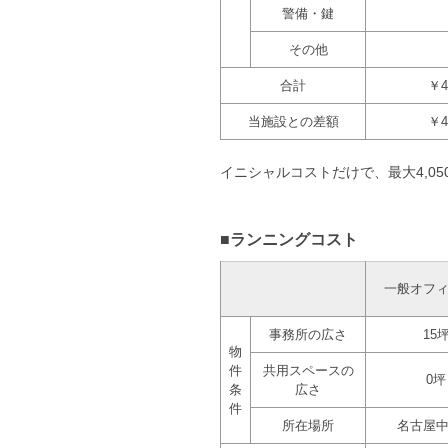
警備・鍵
その他
合計
￥4
当施設との差額
￥4
イニシャルコストだけで、最大4,050
■ランニングコスト
一般オフ
事務所の広さ
15
物
件
共用スペースの
0坪
条
広さ
件
所在場所
名古屋