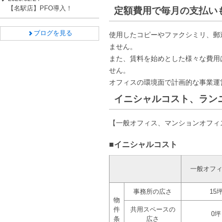
【名駅店】PFO導入！
定額費用で毎月の支払い
ブログを見る
使用したコピーやファクシミリ、郵
ません。
また、賃料を始めとした様々な費用
せん。
オフィスの環境面で計画的な事業運
イニシャルコスト、ラン
【一般オフィス、マンションオフィ
■イニシャルコスト
一般オフ
事務所の広さ
15
物
件
共用スペースの
0坪
条
広さ