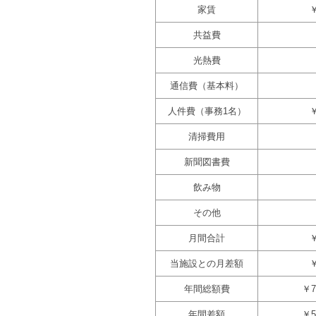
家賃
￥
共益費
光熱費
通信費（基本料）
人件費（事務1名）
￥
清掃費用
新聞図書費
飲み物
その他
月間合計
￥
当施設との月差額
￥
年間総額費
￥7
年間差額
￥5