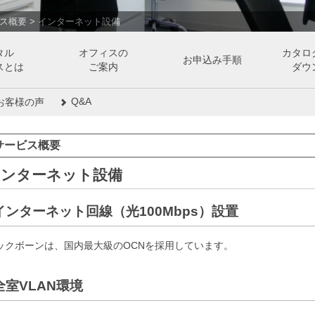
ス概要
>
インターネット設備
タル
オフィスの
カタロ
お申込み手順
スとは
ご案内
ダウ
Q&A
お客様の声
サービス概要
インターネット設備
インターネット回線（光100Mbps）設置
ックボーンは、国内最大級のOCNを採用しています。
全室VLAN環境