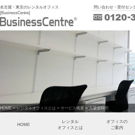
名古屋・東京のレンタルオフィス
問い合わせ・受付センタ
[BusinessCentre]
HOME
>
レンタルオフィスとは
>
サービス概要
>
入退室時間
レンタル
オフィスの
HOME
オフィスとは
ご案内