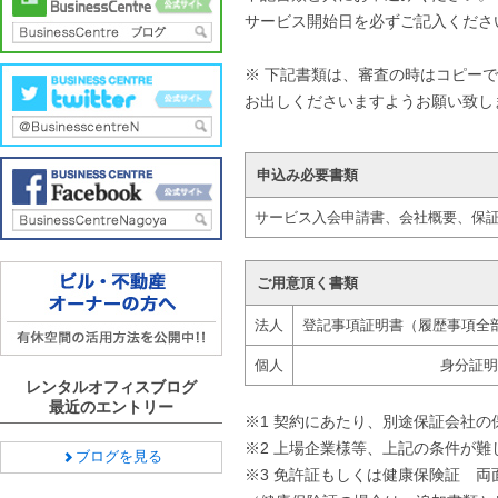
サービス開始日を必ずご記入くださ
※ 下記書類は、審査の時はコピー
お出しくださいますようお願い致し
申込み必要書類
サービス入会申請書、会社概要、保
ご用意頂く書類
法人
登記事項証明書（履歴事項全
個人
身分証明
レンタルオフィスブログ
最近のエントリー
※1 契約にあたり、別途保証会社
※2 上場企業様等、上記の条件が
ブログを見る
※3 免許証もしくは健康保険証 両