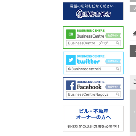
0
松原
東
up Side Nagoya（旧錦
Matsubara
Tosh
店）
Nishiki