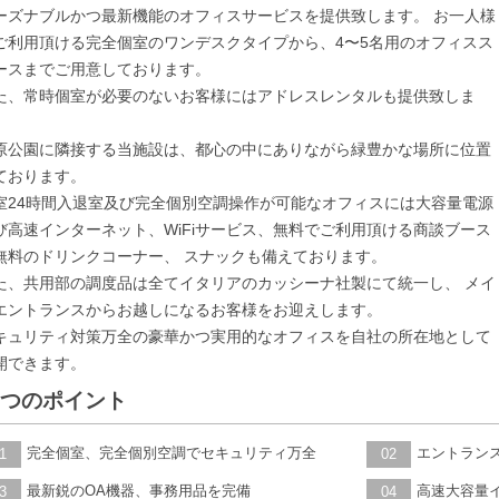
ーズナブルかつ最新機能のオフィスサービスを提供致します。 お一人様
ご利用頂ける完全個室のワンデスクタイプから、4〜5名用のオフィスス
ースまでご用意しております。
た、常時個室が必要のないお客様にはアドレスレンタルも提供致しま
。
原公園に隣接する当施設は、都心の中にありながら緑豊かな場所に位置
ております。
室24時間入退室及び完全個別空調操作が可能なオフィスには大容量電源
び高速インターネット、WiFiサービス、無料でご利用頂ける商談ブース
無料のドリンクコーナー、 スナックも備えております。
た、共用部の調度品は全てイタリアのカッシーナ社製にて統一し、 メイ
エントランスからお越しになるお客様をお迎えします。
キュリティ対策万全の豪華かつ実用的なオフィスを自社の所在地として
開できます。
6つのポイント
完全個室、完全個別空調でセキュリティ万全
エントラン
1
02
最新鋭のOA機器、事務用品を完備
高速大容量イ
3
04