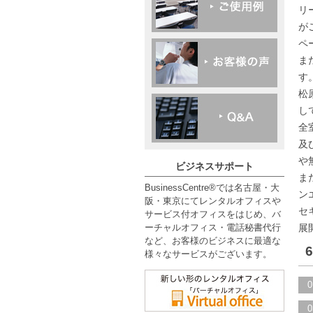
リ
が
ペ
ま
す
松
し
全
及
や
ビジネスサポート
ま
BusinessCentre®では名古屋・大
ン
阪・東京にてレンタルオフィスや
セ
サービス付オフィスをはじめ、バ
展
ーチャルオフィス・電話秘書代行
など、お客様のビジネスに最適な
様々なサービスがございます。
0
0