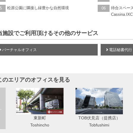
松原公園に隣接し緑豊かな自然環境
待合スペー
5
06
Cassina.IXC
当施設でご利用頂けるその他のサービス
バーチャルオフィス
電話秘書代行
このエリアのオフィスを見る
新町
TOB伏見店（提携店）
名駅
incho
Tobfushimi
Meieki