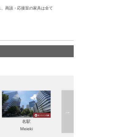
ス、商談・応接室の家具は全て
松原
Startup Side Nagoya（旧錦
Matsubara
店）
Nishiki