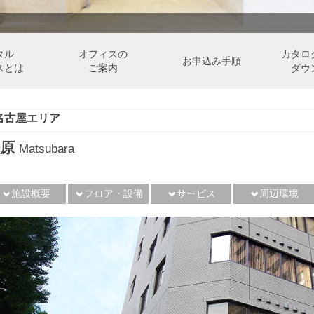
タル
オフィスの
カタロ
お申込み手順
スとは
ご案内
ダウ
名古屋エリア
松原
Matsubara
施設概要
フロア・設備
サービス
周辺環境