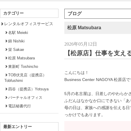
カテゴリー
ブログ
レンタルオフィスサービス
松原 Matsubara
名駅 Meieki
錦 Nishiki
2026年05月12日
栄 Sakae
【松原店】仕事を支え
松原 Matsubara
東新町 Toshincho
こんにちは！
TOB伏見店（提携店）
Business Center NAGOYA 松原店
Tobfushimi
四谷（提携店）Yotsuya
5月の名古屋は、日差しのやわらか
バーチャルオフィス
ふだんはなかなか口にできない「あ
電話秘書代行
母の日は、家族への感謝を伝える日
っかけでもあります。
最新エントリー