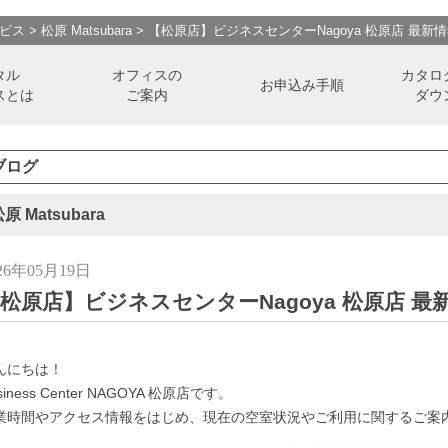
ビス
>
松原 Matsubara
>
【松原店】ビジネスセンターNagoya 松原店 最新
タル
オフィスの
カタロ
お申込み手順
スとは
ご案内
ダウ
ブログ
原 Matsubara
26年05月19日
松原店】ビジネスセンターNagoya 松原店 
んにちは！
siness Center NAGOYA 松原店です。
業時間やアクセス情報をはじめ、現在の空室状況やご利用に関するご案