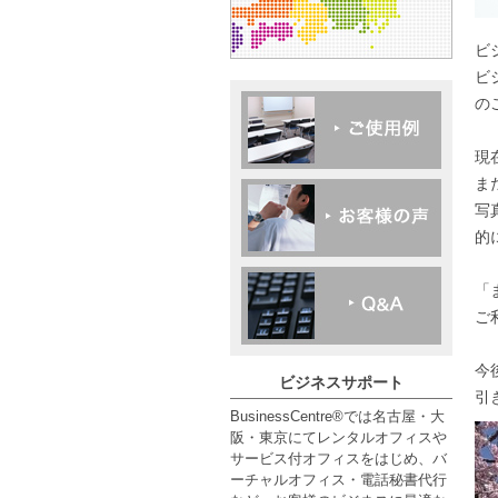
ビ
ビ
の
現
ま
写
的
「
ご
今
ビジネスサポート
引
BusinessCentre®では名古屋・大
阪・東京にてレンタルオフィスや
サービス付オフィスをはじめ、バ
ーチャルオフィス・電話秘書代行