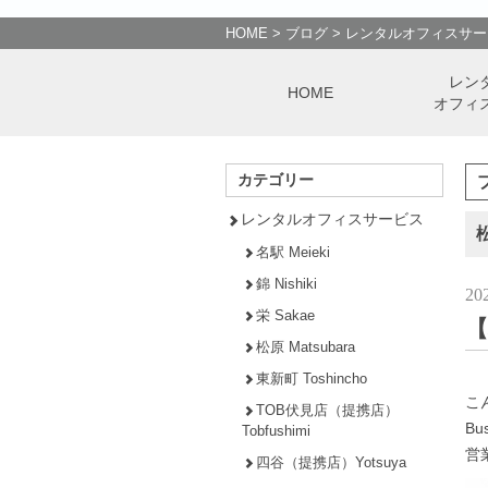
HOME
>
ブログ
>
レンタルオフィスサー
レン
HOME
オフィ
カテゴリー
レンタルオフィスサービス
松
名駅 Meieki
錦 Nishiki
20
栄 Sakae
【
松原 Matsubara
東新町 Toshincho
こ
TOB伏見店（提携店）
Bu
Tobfushimi
営
四谷（提携店）Yotsuya