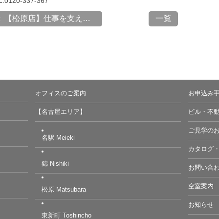
L:0120-337-367
【松原店】仕事を支える拠...
一覧
オフィスのご案内
お申込み
【名古屋エリア】
ビル・不
ご見学の
名駅 Meieki
カタログ
錦 Nishiki
お問い合
空室案内
松原 Matsubara
お知らせ
東新町 Toshincho