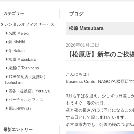
カテゴリー
ブログ
レンタルオフィスサービス
松原 Matsubara
名駅 Meieki
錦 Nishiki
2026年01月13日
栄 Sakae
【松原店】新年のご挨
松原 Matsubara
東新町 Toshincho
こんにちは！
TOB伏見店（提携店）
Business Center NAGOYA 松原店
Tobfushimi
四谷（提携店）Yotsuya
3月も半ばを迎え、少しずつ日差し
バーチャルオフィス
もうすぐ「春分の日」。
電話秘書代行
昼と夜の長さがほぼ同じになるこの
する日として親しまれています。
名古屋市内でも、公園の桜のつぼみ
最新エントリー