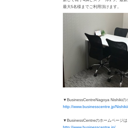
最大5名様までご利用頂けます。
▼BusinessCentreNagoya Ni
http://www.businesscentre.jp/Nishiki
▼BusinessCentreのホームペー
http://www.businesscentre.jp/