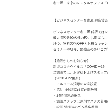
名古屋・東京のレンタルオフィス「Busi
【ビジネスセンター名古屋 錦店貸
ビジネスセンター名古屋 錦店では
最大収容数90名様の広いお部屋も
只今、室料30％OFFとお得なキャ
セミナーや研修、勉強会の多いこの
【施設からのお知らせ】
新型コロナウイルス「COVIDー1
当施設では、お客様およびスタッフ
（2020.4.22更新）
・アルコール消毒の全室設置
・第3、4会議室は窓が開放可
・24時間連続換気
・施設スタッフは原則マスクの着用
・設営,清掃時のゴム手袋着用