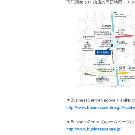
下記画像より 錦店の周辺地図・ア
▼BusinessCentreNagoya Ni
http://www.businesscentre.jp/Nishiki
▼BusinessCentreのホームペー
http://www.businesscentre.jp/