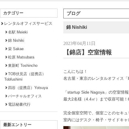
カテゴリー
ブログ
レンタルオフィスサービス
錦 Nishiki
名駅 Meieki
錦 Nishiki
2023年04月11日
栄 Sakae
【錦店】空室情報
松原 Matsubara
東新町 Toshincho
こんにちは！
TOB伏見店（提携店）
名古屋・東京のレンタルオフィス「Busin
Tobfushimi
四谷（提携店）Yotsuya
「startup Side Nagoya」の空室情
バーチャルオフィス
最大2名様（4.4㎡）まで収容可能！
電話秘書代行
完全個室空間で、個室ごとのセキュ
室内にはデスク・椅子・サイドキャ
最新エントリー