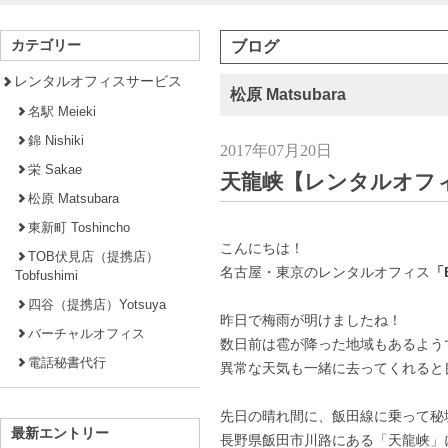
カテゴリー
ブログ
レンタルオフィスサービス
松原 Matsubara
名駅 Meieki
錦 Nishiki
2017年07月20日
栄 Sakae
天龍峡【レンタルオフ
松原 Matsubara
東新町 Toshincho
こんにちは！
TOB伏見店（提携店）
名古屋・東京のレンタルオフィス
「B
Tobfushimi
四谷（提携店）Yotsuya
昨日で梅雨が明けましたね！
バーチャルオフィス
数日前は雹が降った地域もあるよう
電話秘書代行
異常な天気も一緒に去ってくれると
先日の晴れ間に、飯田線に乗って秘
最新エントリー
長野県飯田市川路にある「天龍峡」