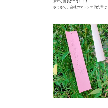
さすが部長(*^^*)！！！
さてさて、会社のマドンナ的先輩は..