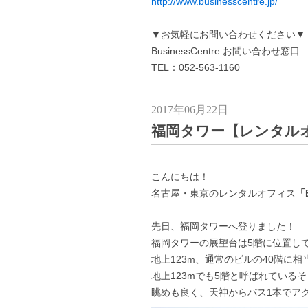
http://www.businesscentre.jp/
▼お気軽にお問い合わせください▼
BusinessCentre お問い合わせ窓口
TEL：052-563-1160
2017年06月22日
福岡タワー【レンタル
こんにちは！
名古屋・東京のレンタルオフィス
「B
先日、福岡タワーへ登りました！
福岡タワーの展望台は5階に位置し
地上123m、通常のビルの40階に
地上123mでも5階と呼ばれている
眺めも良く、天神からバス1本でア