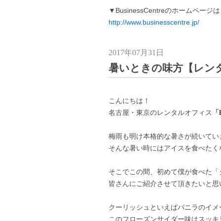
▼BusinessCentreのホームペー
http://www.businesscentre.jp/
2017年07月31日
暑いときの味方【レン
こんにちは！
名古屋・東京のレンタルオフィス
「B
梅雨も明け本格的な暑さが続いてい
そんな暑い時にはアイスを食べたく
そこでこの間、初めて僕が食べた「
皆さんにご紹介させて頂きたいと思
クーリッシュといえばバニラのイメ
このフローズンサイダー味はスッキ