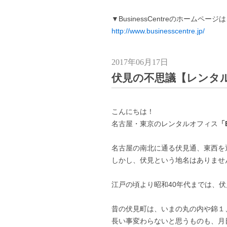
▼BusinessCentreのホームペー
http://www.businesscentre.jp/
2017年06月17日
伏見の不思議【レンタ
こんにちは！
名古屋・東京のレンタルオフィス
「B
名古屋の南北に通る伏見通、東西を
しかし、伏見という地名はありませ
江戸の頃より昭和40年代までは、
昔の伏見町は、いまの丸の内や錦１
長い事変わらないと思うものも、月