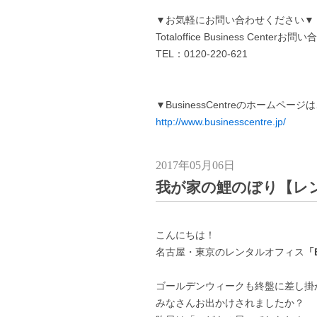
▼お気軽にお問い合わせください▼
Totaloffice Business Centerお
TEL：0120-220-621
▼BusinessCentreのホームペー
http://www.businesscentre.jp/
2017年05月06日
我が家の鯉のぼり【レ
こんにちは！
名古屋・東京のレンタルオフィス
「B
ゴールデンウィークも終盤に差し掛
みなさんお出かけされましたか？