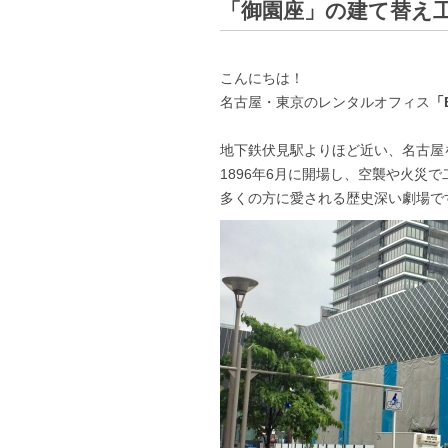
「御園座」の建て替え
こんにちは！
名古屋・東京のレンタルオフィス
「B
地下鉄伏見駅よりほど近い、名古屋
1896年6月に開場し、空襲や火災
多くの方に愛される歴史深い劇場で