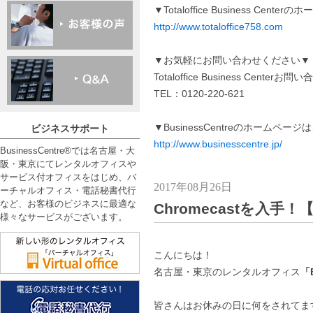
▼Totaloffice Business Cen
http://www.totaloffice758.com
▼お気軽にお問い合わせください▼
Totaloffice Business Centerお
TEL：0120-220-621
▼BusinessCentreのホームペー
ビジネスサポート
http://www.businesscentre.jp/
BusinessCentre®では名古屋・大
阪・東京にてレンタルオフィスや
サービス付オフィスをはじめ、バ
2017年08月26日
ーチャルオフィス・電話秘書代行
など、お客様のビジネスに最適な
Chromecastを入
様々なサービスがございます。
こんにちは！
名古屋・東京のレンタルオフィス
「B
皆さんはお休みの日に何をされてま