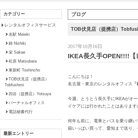
カテゴリー
ブログ
レンタルオフィスサービス
TOB伏見店（提携店）Tobfush
名駅 Meieki
錦 Nishiki
2017年10月16日
栄 Sakae
IKEA長久手OPEN!
松原 Matsubara
東新町 Toshincho
こんにちは！
TOB伏見店（提携店）
名古屋・東京のレンタルオフィス
「B
Tobfushimi
四谷（提携店）Yotsuya
今週、とうとう長久手にIKEAがオ
バーチャルオフィス
イケアには行かれたことはあります
電話秘書代行
何年も前に、電車とバスを乗り継い
箱いっぱい買って、愛知まで送り、
最新エントリー