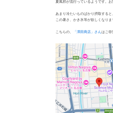
夏風邪が流行っているようです。お
あまり冷たいものばかり摂取すると
この暑さ、かき氷等が欲しくなりま
こちらの、
「澤田商店」さん
はご存