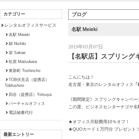
カテゴリー
ブログ
レンタルオフィスサービス
名駅 Meieki
名駅 Meieki
錦 Nishiki
2019年03月07日
栄 Sakae
【名駅店】スプリング
松原 Matsubara
東新町 Toshincho
こんにちは！
TOB伏見店（提携店）
名古屋・東京のレンタルオフィス
「B
Tobfushimi
四谷（提携店）Yotsuya
《期間限定》スプリングキャンペー
バーチャルオフィス
この度、ビジネスセンターナゴヤ名
電話秘書代行
★オフィス月額費用10％オフ！
★QUOカード１万円分 プレゼント
最新エントリー