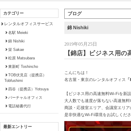
カテゴリー
ブログ
レンタルオフィスサービス
錦 Nishiki
名駅 Meieki
錦 Nishiki
2019年05月25日
栄 Sakae
【錦店】ビジネス用の高
松原 Matsubara
東新町 Toshincho
こんにちは！
TOB伏見店（提携店）
名古屋・東京のレンタルオフィス
「B
Tobfushimi
四谷（提携店）Yotsuya
【ビジネス用の高速無料Wi-Fiを新
バーチャルオフィス
大人数でも速度が落ちない高速無料W
電話秘書代行
商談・応接室エリア、会議室エリア
是非快適なWi-Fi環境をお試しくだ
最新エントリー