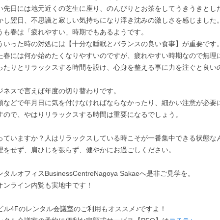
い先日には地元近くの芝生に座り、のんびりとお茶をしてうきうきとし
かし翌日、不思議と寂しい気持ちになり浮き沈みの激しさを感じました
うも春は「疲れやすい」時期でもあるようです。
ういった時の対処には【十分な睡眠とバランスの良い食事】が重要です
た春には何か始めたくなりやすいのですが、疲れやすい時期なので無理
ったりとリラックスする時間を設け、心身を整える事に力を注ぐと良い
ジネスで言えば年度の切り替わりです。
類などで年月日に気を付けなければならなかったり、細かい注意が必要
すので、やはりリラックスする時間は重要になるでしょう。
っていますか？人はリラックスしている時こそが一番集中できる状態な
理をせず、肩ひじを張らず、健やかにお過ごしください。
タルオフィスBusinessCentreNagoya Sakaeへ是非ご見学を。
オンライン内覧も実地中です！
ビル4Fのレンタル会議室のご利用もオススメ♪ですよ！