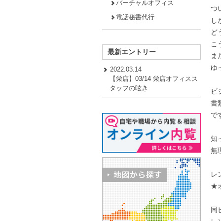
バーチャルオフィス
つ
電話秘書代行
し
ど
こ
最新エントリー
ま
ゆ
2022.03.14
【栄店】03/14 栄店オフィスス
タッフの呟き
ビ
書
で
知
無
レン
★
同