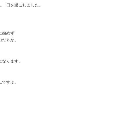
た一日を過ごしました。
。
。
に始めず
のだとか。
になります。
んですよ。