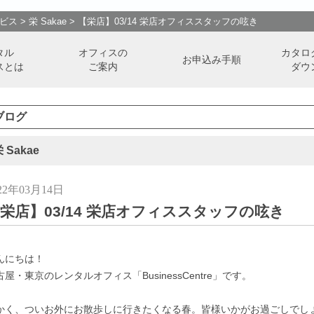
ビス
>
栄 Sakae
>
【栄店】03/14 栄店オフィススタッフの呟き
タル
オフィスの
カタロ
お申込み手順
スとは
ご案内
ダウ
ブログ
 Sakae
22年03月14日
栄店】03/14 栄店オフィススタッフの呟き
んにちは！
古屋・東京のレンタルオフィス「BusinessCentre」です。
かく、ついお外にお散歩しに行きたくなる春。皆様いかがお過ごしでし