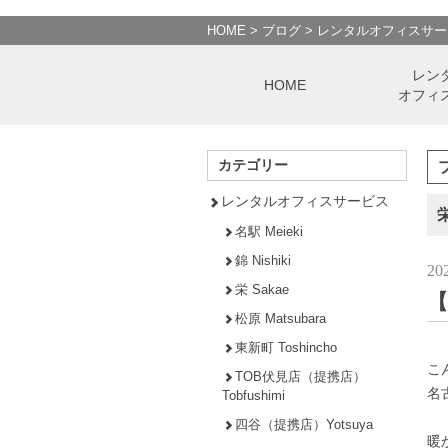
HOME
>
ブログ
>
レンタルオフィスサー
レン
HOME
オフィ
カテゴリー
レンタルオフィスサービス
栄
名駅 Meieki
錦 Nishiki
20
栄 Sakae
【
松原 Matsubara
東新町 Toshincho
こ
TOB伏見店（提携店）
名
Tobfushimi
四谷（提携店）Yotsuya
暖