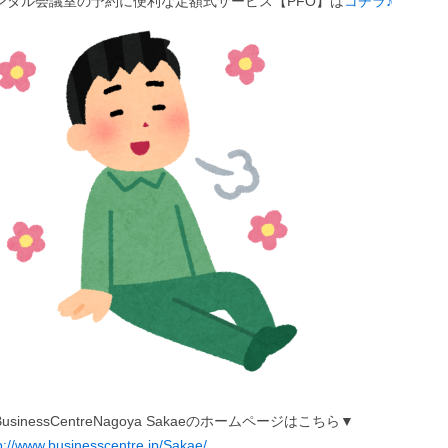
ンタル会議室の予約に便利な定額式サービス【PFO】は
コチラ♪
usinessCentreNagoya Sakaeのホームページはこちら▼
p://www.businesscentre.jp/Sakae/