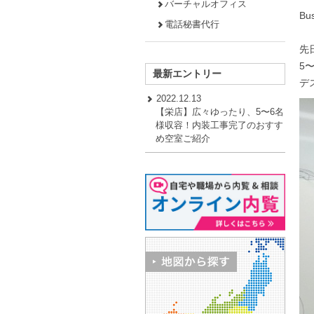
バーチャルオフィス
Bu
電話秘書代行
先
5
最新エントリー
デ
2022.12.13
【栄店】広々ゆったり、5〜6名
様収容！内装工事完了のおすす
め空室ご紹介