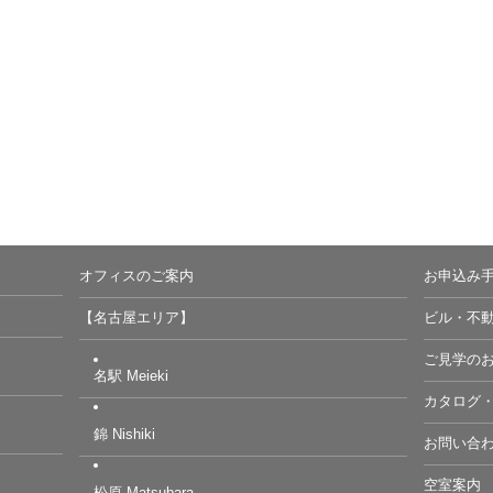
オフィスのご案内
お申込み
【名古屋エリア】
ビル・不
ご見学の
名駅 Meieki
カタログ
錦 Nishiki
お問い合
空室案内
松原 Matsubara