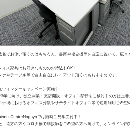
数名でお使い頂くのはもちろん、書庫や複合機等を自室に置いて、広々と
フィス家具はお好きなもののお持込もOK！
ファやテーブル等で自由自在にレイアウト頂くのもおすすめです。
在ウィンターキャンペーン実施中！
023年に向け、独立開業・支店開設・オフィス移転をご検討中の方は是非
ロナ禍におけるオフィス分散やサテライトオフィス等で短期利用ご希望
sinessCentreNagoyaでは随時ご見学受付中！
た、遠方の方やコロナ禍で非接触をご希望の方へ向けて、オンライン内