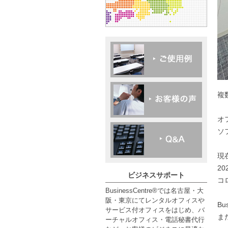
複
オ
ソ
現
2
ビジネスサポート
コ
BusinessCentre®では名古屋・大
阪・東京にてレンタルオフィスや
Bu
サービス付オフィスをはじめ、バ
ま
ーチャルオフィス・電話秘書代行