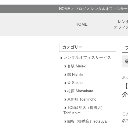
HOME
>
ブログ
>
レンタルオフィスサー
レン
HOME
オフィ
カテゴリー
レンタルオフィスサービス
栄
名駅 Meieki
錦 Nishiki
20
栄 Sakae
【
松原 Matsubara
介
東新町 Toshincho
TOB伏見店（提携店）
Tobfushimi
こ
名
四谷（提携店）Yotsuya