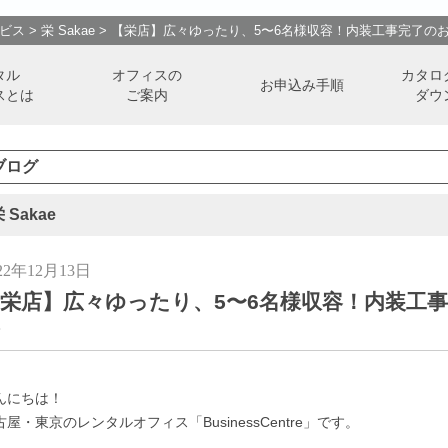
ビス
>
栄 Sakae
>
【栄店】広々ゆったり、5〜6名様収容！内装工事完了の
タル
オフィスの
カタロ
お申込み手順
スとは
ご案内
ダウ
ブログ
 Sakae
22年12月13日
栄店】広々ゆったり、5〜6名様収容！内装工
んにちは！
古屋・東京のレンタルオフィス「BusinessCentre」です。