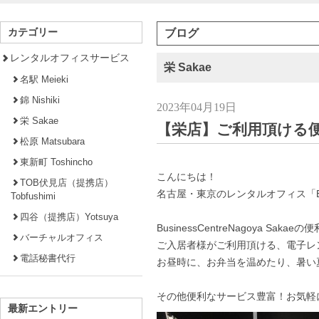
カテゴリー
ブログ
レンタルオフィスサービス
栄 Sakae
名駅 Meieki
錦 Nishiki
2023年04月19日
栄 Sakae
【栄店】ご利用頂ける
松原 Matsubara
東新町 Toshincho
こんにちは！
TOB伏見店（提携店）
名古屋・東京のレンタルオフィス「Busi
Tobfushimi
四谷（提携店）Yotsuya
BusinessCentreNagoya Sak
バーチャルオフィス
ご入居者様がご利用頂ける、電子レ
電話秘書代行
お昼時に、お弁当を温めたり、暑い
その他便利なサービス豊富！お気軽
最新エントリー