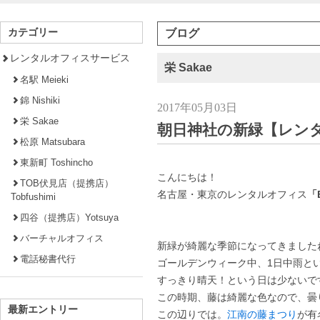
カテゴリー
ブログ
レンタルオフィスサービス
栄 Sakae
名駅 Meieki
錦 Nishiki
2017年05月03日
栄 Sakae
朝日神社の新緑【レン
松原 Matsubara
東新町 Toshincho
こんにちは！
TOB伏見店（提携店）
名古屋・東京のレンタルオフィス
「B
Tobfushimi
四谷（提携店）Yotsuya
バーチャルオフィス
新緑が綺麗な季節になってきました
電話秘書代行
ゴールデンウィーク中、1日中雨と
すっきり晴天！という日は少ないで
この時期、藤は綺麗な色なので、曇
最新エントリー
この辺りでは。
江南の藤まつり
が有