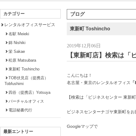
カテゴリー
ブログ
レンタルオフィスサービス
東新町 Toshincho
名駅 Meieki
錦 Nishiki
2019年12月06日
栄 Sakae
【東新町店】検索は「
松原 Matsubara
東新町 Toshincho
こんにちは！
TOB伏見店（提携店）
名古屋・東京のレンタルオフィス
「B
Tobfushimi
四谷（提携店）Yotsuya
【検索は「ビジネスセンター 東新
バーチャルオフィス
電話秘書代行
ビジネスセンターナゴヤ東新町をお
Googleマップで
最新エントリー