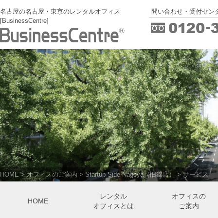
名古屋の名古屋・東京のレンタルオフィス
問い合わせ・受付センタ
[BusinessCentre]
HOME
>
オフィスのご案内
>
Startup Side Nagoya（旧錦店）
>
サービス
レンタル
オフィスの
HOME
オフィスとは
ご案内