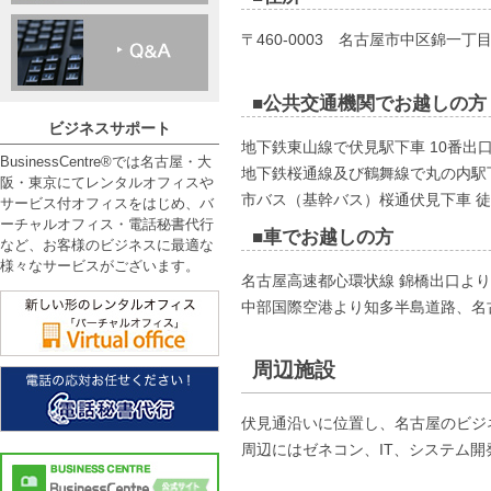
〒460-0003 名古屋市中区錦一
■公共交通機関でお越しの方
ビジネスサポート
地下鉄東山線で伏見駅下車 10番出
BusinessCentre®では名古屋・大
地下鉄桜通線及び鶴舞線で丸の内駅下
阪・東京にてレンタルオフィスや
市バス（基幹バス）桜通伏見下車 徒
サービス付オフィスをはじめ、バ
ーチャルオフィス・電話秘書代行
■車でお越しの方
など、お客様のビジネスに最適な
様々なサービスがございます。
名古屋高速都心環状線 錦橋出口より
中部国際空港より知多半島道路、名
周辺施設
伏見通沿いに位置し、名古屋のビジ
周辺にはゼネコン、IT、システム