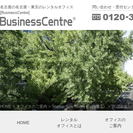
名古屋の名古屋・東京のレンタルオフィス
問い合わせ・受付センタ
[BusinessCentre]
HOME
>
オフィスのご案内
>
Startup Side Nagoya（旧錦店）
>
周辺環境
レンタル
オフィスの
HOME
オフィスとは
ご案内