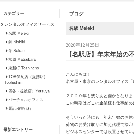
カテゴリー
ブログ
レンタルオフィスサービス
名駅 Meieki
名駅 Meieki
錦 Nishiki
2020年12月25日
栄 Sakae
【名駅店】年末年始の
松原 Matsubara
東新町 Toshincho
こんにちは！
TOB伏見店（提携店）
名古屋・東京のレンタルオフィス「Busi
Tobfushimi
四谷（提携店）Yotsuya
２０２０年も残りあと僅かとなりま
バーチャルオフィス
この時期はどこの企業様も仕事納め
電話秘書代行
そういった時にも、年末年始のお休
荷物のお受け取りに加え代理で捺印
最新エントリー
ビジネスセンターでは設置させてい