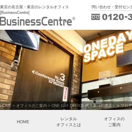
東京の名古屋・東京のレンタルオフィス
問い合わせ・受付センタ
[BusinessCentre]
HOME
>
オフィスのご案内
>
ONE DAY OFFICE 代々木（提携店）
>
フロア
レンタル
オフィスの
HOME
オフィスとは
ご案内