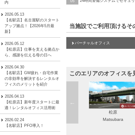
24時間警備システムでセキュ
05
内
2026.05.13
【名駅店】名古屋駅のスタート
当施設でご利用頂けるそ
アップ拠点！【2026年5月最
新】
バーチャルオフィス
2026.05.12
【松原店】仕事を支える拠点か
ら、感謝を伝える母の日へ
2026.04.30
このエリアのオフィスを
【名駅店】GW疲れ・自宅作業
の非効率を解決するレンタルオ
フィスのメリットを紹介
2026.04.13
【松原店】新年度スタートに最
適！レンタルオフィス活用術
松原
東新町
agoya（旧錦
Matsubara
Toshincho
2026.02.24
【名駅店】PFO導入！