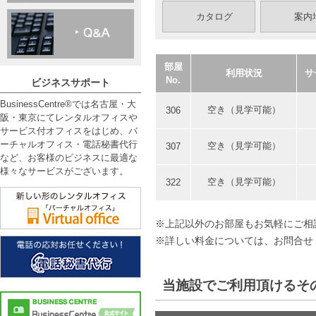
カタログ
案内
部屋
利用状況
サ
No.
ビジネスサポート
BusinessCentre®では名古屋・大
空き（見学可能）
306
阪・東京にてレンタルオフィスや
サービス付オフィスをはじめ、バ
ーチャルオフィス・電話秘書代行
空き（見学可能）
307
など、お客様のビジネスに最適な
様々なサービスがございます。
空き（見学可能）
322
※上記以外のお部屋もお気軽にご相
※詳しい料金については、お問合せ
当施設でご利用頂けるそ