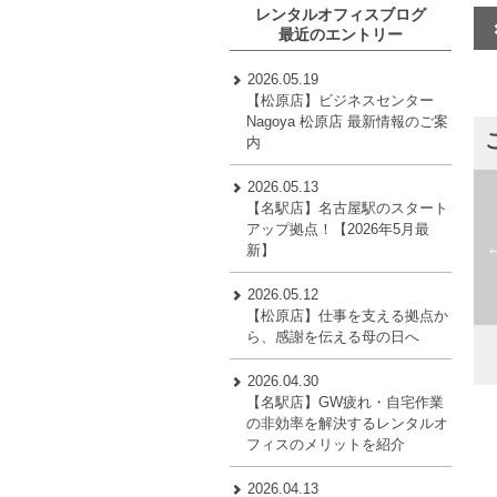
レンタルオフィスブログ
最近のエントリー
2026.05.19
【松原店】ビジネスセンター
Nagoya 松原店 最新情報のご案
内
2026.05.13
【名駅店】名古屋駅のスタート
アップ拠点！【2026年5月最
新】
松原
Startup Side Nagoya（旧錦
2026.05.12
i
Matsubara
店）
【松原店】仕事を支える拠点か
Nishiki
ら、感謝を伝える母の日へ
2026.04.30
【名駅店】GW疲れ・自宅作業
の非効率を解決するレンタルオ
フィスのメリットを紹介
2026.04.13