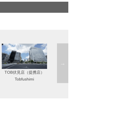
名駅
Startup Side Nagoya（旧錦
Meieki
店）
Nishiki