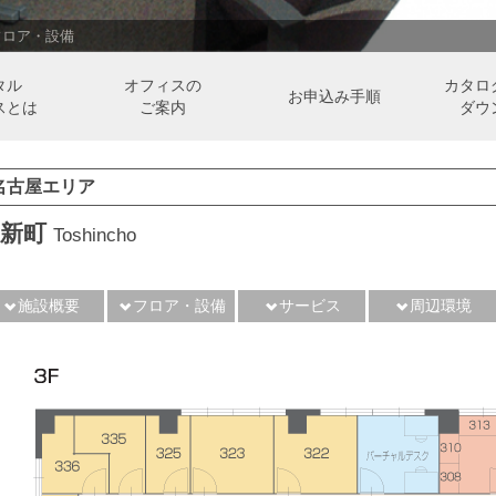
フロア・設備
タル
オフィスの
カタロ
お申込み手順
スとは
ご案内
ダウ
名古屋エリア
東新町
Toshincho
施設概要
フロア・設備
サービス
周辺環境