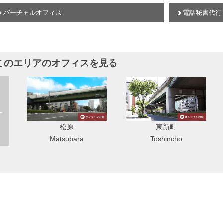
バーチャルオフィス
電話秘書代行
このエリアのオフィスを見る
東新町
TOB伏見店（提携店）
Toshincho
Tobfushimi