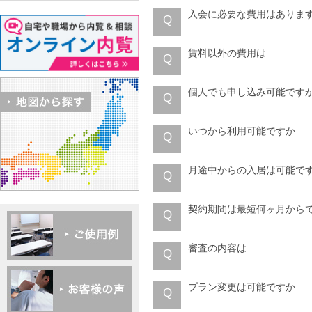
入会に必要な費用はありま
Q
賃料以外の費用は
Q
個人でも申し込み可能です
Q
いつから利用可能ですか
Q
月途中からの入居は可能で
Q
契約期間は最短何ヶ月から
Q
審査の内容は
Q
プラン変更は可能ですか
Q