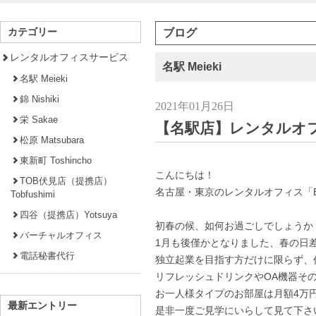
カテゴリー
ブログ
レンタルオフィスサービス
名駅 Meieki
名駅 Meieki
錦 Nishiki
2021年01月26日
栄 Sakae
【名駅店】レンタルオ
松原 Matsubara
東新町 Toshincho
こんにちは！
TOB伏見店（提携店）
名古屋・東京のレンタルオフィス「Busi
Tobfushimi
四谷（提携店）Yotsuya
初春の候、如何お過ごしでしょうか
バーチャルオフィス
1月も後僅かとなりました、春の日
電話秘書代行
独立起業を目指す方だけに限らず、
リフレッシュドリンクやOA機器そ
お一人様タイプのお部屋は月額4万
最新エントリー
是非一度ご見学にいらして見て下さ