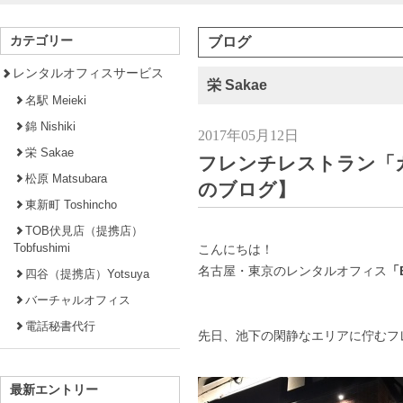
カテゴリー
ブログ
レンタルオフィスサービス
栄 Sakae
名駅 Meieki
錦 Nishiki
2017年05月12日
栄 Sakae
フレンチレストラン「
松原 Matsubara
のブログ】
東新町 Toshincho
TOB伏見店（提携店）
Tobfushimi
こんにちは！
名古屋・東京のレンタルオフィス
「B
四谷（提携店）Yotsuya
バーチャルオフィス
電話秘書代行
先日、池下の閑静なエリアに佇むフ
最新エントリー