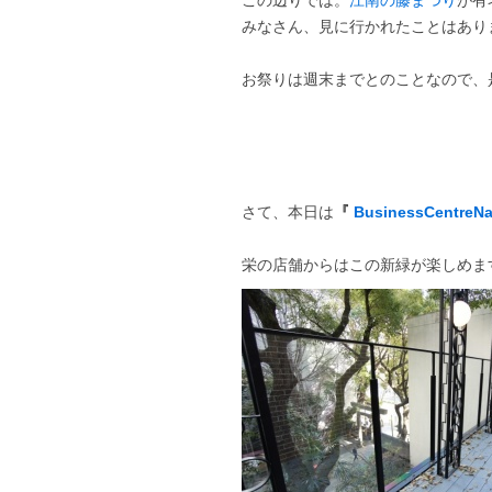
この辺りでは。
江南の藤まつり
が有
みなさん、見に行かれたことはあり
お祭りは週末までとのことなので、
さて、本日は
『
BusinessCentreN
栄の店舗からはこの新緑が楽しめま