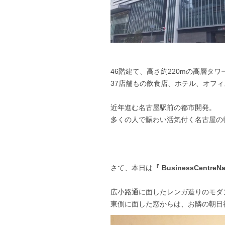
46階建て、高さ約220mの高層タ
37店舗もの飲食店、ホテル、オフ
近年進む名古屋駅前の都市開発。
多くの人で賑わい活気付く名古屋の
さて、本日は
『 BusinessCentreN
広小路通に面したレンガ造りのモダ
東側に面した窓からは、お隣の朝日